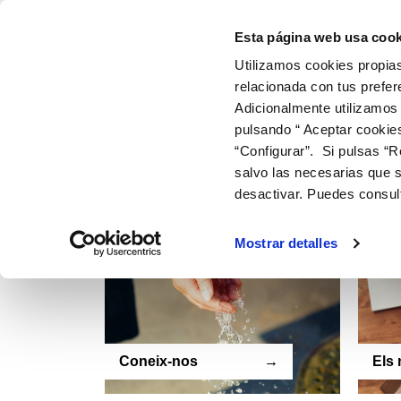
Skip
Coneix-nos
Pag
to
Esta página web usa cook
content
Podeu domiciliar o canviar les dades de pagament de les vostre
Utilizamos cookies propias
contacte. Per a la vostra comoditat podeu utilitzar el nostre form
relacionada con tus prefer
Adicionalmente utilizamos
Post
Satisfacció dels nostres clients
pulsando “ Aceptar cookie
Com pago les factures?
navigation
“Configurar”. Si pulsas “R
Et podria interessar
salvo las necesarias que s
desactivar. Puedes consul
Mostrar detalles
s
Coneix-nos
Els 