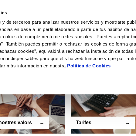
ar factures
Els nostres valors
Tarifes
Preguntes fr
ies
s factures a través de qualsevol dels nostres canals de
 y de terceros para analizar nuestros servicios y mostrarte publ
ulari de contacte.
encias en base a un perfil elaborado a partir de tus hábitos de n
 cookies de complemento de redes sociales. Puedes aceptar to
s”· También puedes permitir o rechazar las cookies de forma gr
echazar cookies”, equivaldrá a rechazar la instalación de todas 
on indispensables para que el sitio web funcione y que por tant
tar más información en nuestra
Política de Cookies
nostres valors
Tarifes