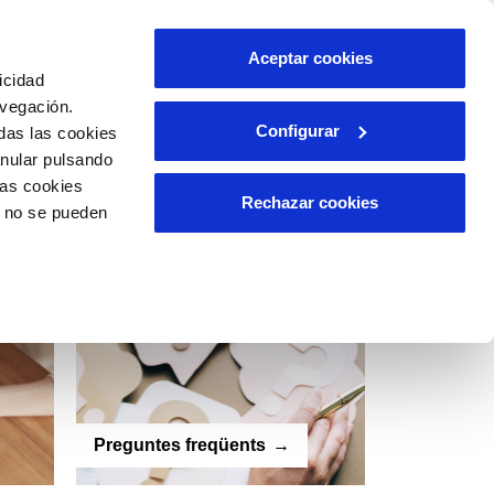
eqüents
Contacte
Español
Català
Aceptar cookies
icidad
avegación.
Configurar
das las cookies
anular pulsando
las cookies
Rechazar cookies
o no se pueden
Preguntes freqüents
Coneix-no