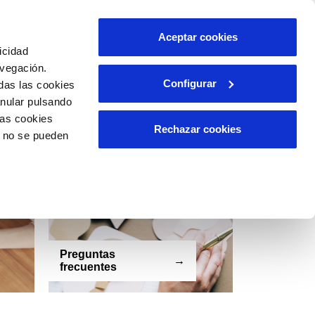
cuentes
Contacto
Español
Català
Aceptar cookies
icidad
avegación.
Configurar
das las cookies
anular pulsando
las cookies
Rechazar cookies
o no se pueden
Preguntas
frecuentes
Conóceno