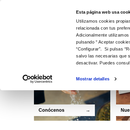
Skip
Conócenos
Paga
to
Esta página web usa cook
content
Aquatec es el nombre de la Sociedad y se publicita bajo la m
Utilizamos cookies propias
relacionada con tus prefer
Navegación
¿Qué es un equipo de medida preparado para el envío de señal
Adicionalmente utilizamos
¿El mantenimiento está incluido en la factura de consumo de 
de
pulsando “ Aceptar cookie
Te podría interesar
“Configurar”. Si pulsas “R
entradas
salvo las necesarias que s
desactivar. Puedes consul
Mostrar detalles
Conócenos
Nues