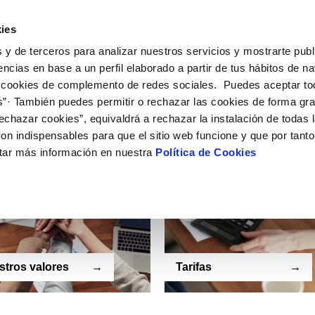
r facturas
Nuestros valores
Tarifas
Preguntas fre
ies
arca comercial MUSA.
 y de terceros para analizar nuestros servicios y mostrarte publ
encias en base a un perfil elaborado a partir de tus hábitos de n
es de telelectura?
 cookies de complemento de redes sociales. Puedes aceptar to
agua?
s”· También puedes permitir o rechazar las cookies de forma gr
echazar cookies”, equivaldrá a rechazar la instalación de todas 
on indispensables para que el sitio web funcione y que por tant
tar más información en nuestra
Política de Cookies
tros valores
Tarifas